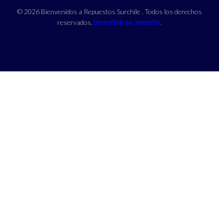
© 2026 Bienvenidos a Repuestos Surchile . Todos los derechos
Desarrollado por Jumpseller
reservados.
.