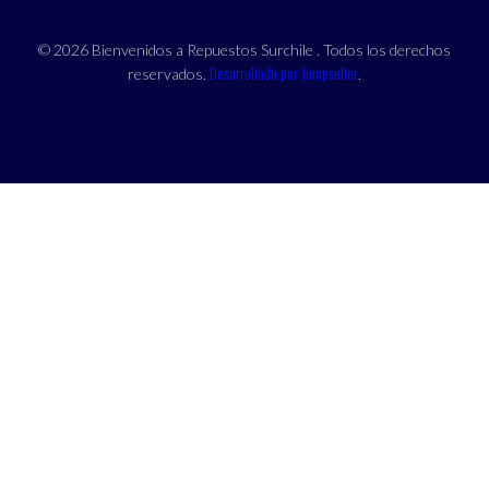
© 2026 Bienvenidos a Repuestos Surchile . Todos los derechos
Desarrollado por Jumpseller
reservados.
.