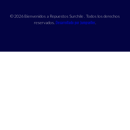
© 2026 Bienvenidos a Repuestos Surchile . Todos los derechos
Desarrollado por Jumpseller
reservados.
.