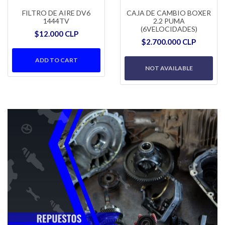
FILTRO DE AIRE DV6
CAJA DE CAMBIO BOXER
1444TV
2.2 PUMA
(6VELOCIDADES)
$12.000 CLP
$2.700.000 CLP
NOT AVAILABLE