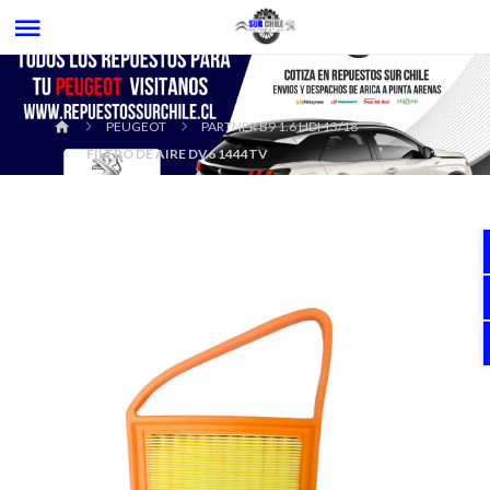
PEUGEOT
PARTNER B9 1.6 HDI 13/18
FILTRO DE AIRE DV6 1444TV