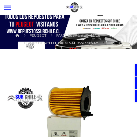
PEUGEOT
PARTNER B9 1.6 HDI 13/18
FILTRO DE ACEITE ORIGINAL DV6 1109AY