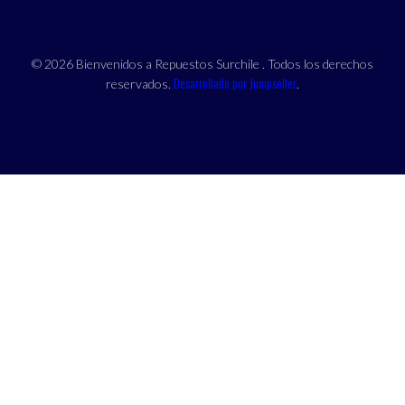
© 2026 Bienvenidos a Repuestos Surchile . Todos los derechos
Desarrollado por Jumpseller
reservados.
.