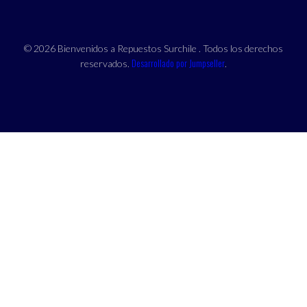
© 2026 Bienvenidos a Repuestos Surchile . Todos los derechos
Desarrollado por Jumpseller
reservados.
.