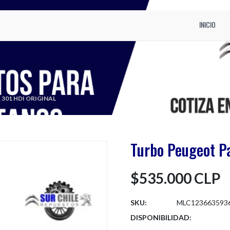
INICIO
301 HDI ORIGINAL
Turbo Peugeot Pa
$535.000 CLP
SKU:
MLC123663593
DISPONIBILIDAD: