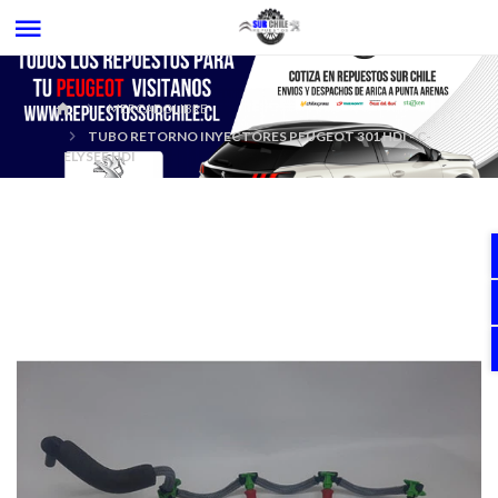
MERCADOLIBRE
TUBO RETORNO INYECTORES PEUGEOT 301 HDI - C-
ELYSEE HDI