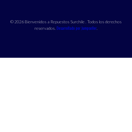
© 2026 Bienvenidos a Repuestos Surchile . Todos los derechos
Desarrollado por Jumpseller
reservados.
.