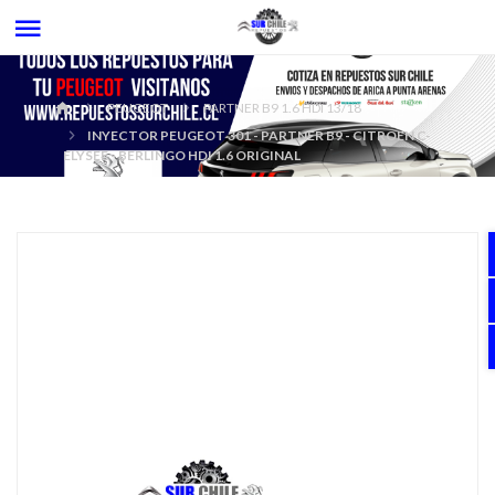
PEUGEOT
PARTNER B9 1.6 HDI 13/18
INYECTOR PEUGEOT 301 - PARTNER B9 - CITROEN C-
ELYSEE - BERLINGO HDI 1.6 ORIGINAL