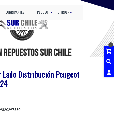
LUBRICANTES
PEUGEOT
CITROEN
0
 Lado Distribución Peugeot
024
INGRES
 9820297580