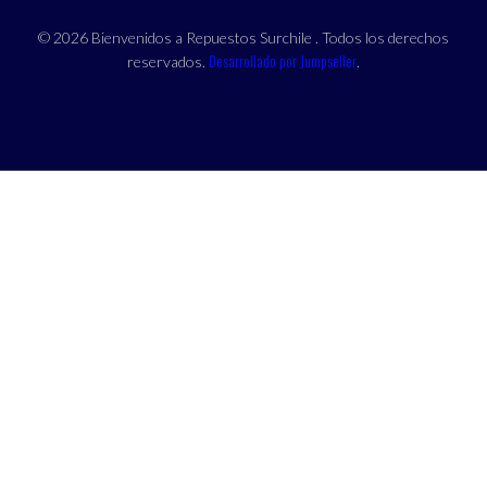
© 2026 Bienvenidos a Repuestos Surchile . Todos los derechos
Desarrollado por Jumpseller
reservados.
.