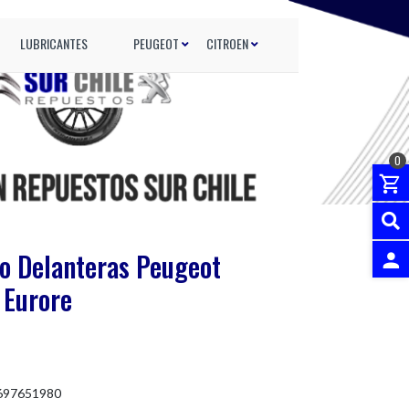
LUBRICANTES
PEUGEOT
CITROEN
0
no Delanteras Peugeot
 Eurore
INGRES
1697651980