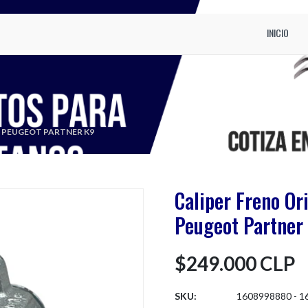
INICIO
O PEUGEOT PARTNER K9
Caliper Freno Or
Peugeot Partner
$249.000 CLP
SKU:
1608998880 - 1