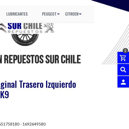
LUBRICANTES
PEUGEOT
CITROEN
0
iginal Trasero Izquierdo
 K9
INGRES
651758180 - 1692649580