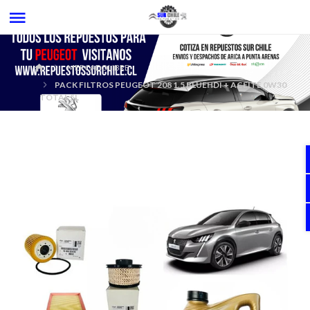
MERCADOLIBRE
PACK FILTROS PEUGEOT 208 1.5 BLUEHDI + ACEITE 0W30
TOTAL 5L