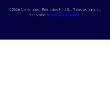
© 2026 Bienvenidos a Repuestos Surchile . Todos los derechos
Desarrollado por Jumpseller
reservados.
.