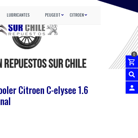
LUBRICANTES
PEUGEOT
CITROEN
0
oler Citroen C-elysee 1.6
nal
INGRES