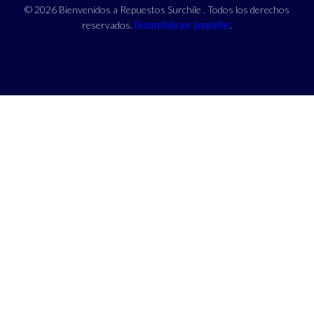
© 2026 Bienvenidos a Repuestos Surchile . Todos los derechos
Desarrollado por Jumpseller
reservados.
.