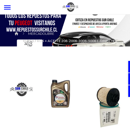
MERCADOLIBRE
KIT FILTROS + ACEITE 208-2008-3008-5008 1.6 BLUEHDI