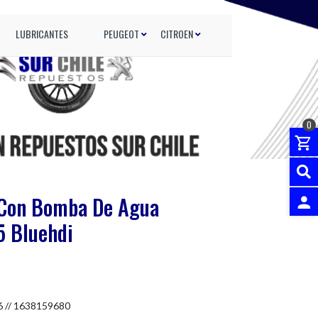
LUBRICANTES
PEUGEOT
CITROEN
0
n Con Bomba De Agua
5 Bluehdi
INGRES
 // 1638159680