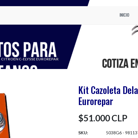
INICIO
 CITROEN C-ELYSSE EUROREPAR
Kit Cazoleta Del
Eurorepar
$51.000 CLP
SKU:
5038G6 - 98113