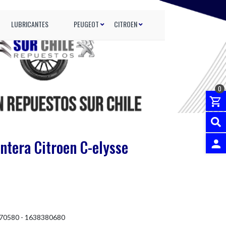
LUBRICANTES
PEUGEOT
CITROEN
0
antera Citroen C-elysse
INGRES
70580 - 1638380680