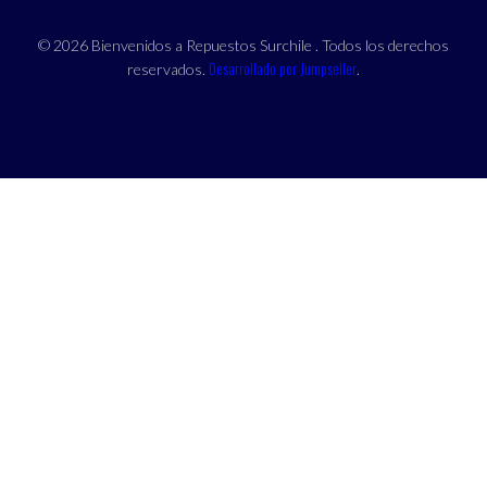
© 2026 Bienvenidos a Repuestos Surchile . Todos los derechos
Desarrollado por Jumpseller
reservados.
.