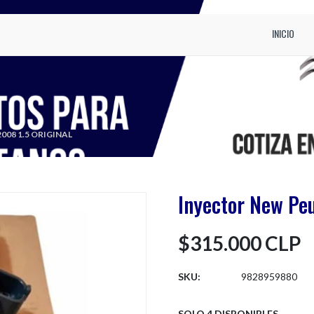
INICIO
08 1.5 ORIGINAL
Inyector New Peu
$315.000 CLP
SKU:
9828959880
SOLO 4 DISPONIBLES