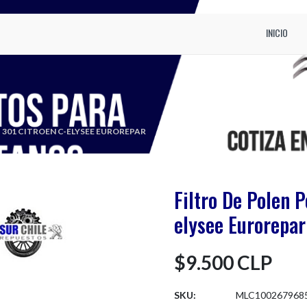
INICIO
 301 CITROEN C-ELYSEE EUROREPAR
Filtro De Polen 
elysee Eurorepar
$9.500 CLP
SKU:
MLC1002679685