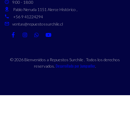
9:00 - 18:00
Pablo Neruda 1151 Alerce Histórico ,
+56 9 41224294
ventas@repuestossurchile.cl
© 2026 Bienvenidos a Repuestos Surchile . Todos los derechos
Desarrollado por Jumpseller
reservados.
.