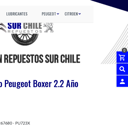
LUBRICANTES
PEUGEOT
CITROEN
0
eo Peugeot Boxer 2.2 Año
INGRES
267680 - PU723X