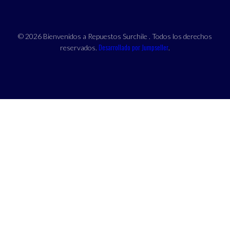
© 2026 Bienvenidos a Repuestos Surchile . Todos los derechos
Desarrollado por Jumpseller
reservados.
.