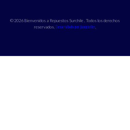
© 2026 Bienvenidos a Repuestos Surchile . Todos los derechos
Desarrollado por Jumpseller
reservados.
.