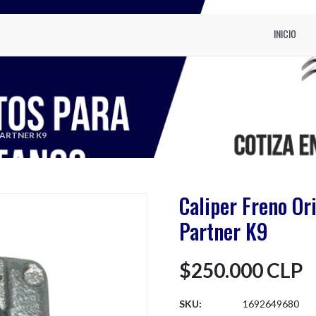
INICIO
PARTNER K9
Caliper Freno Or
Partner K9
$250.000 CLP
SKU:
1692649680