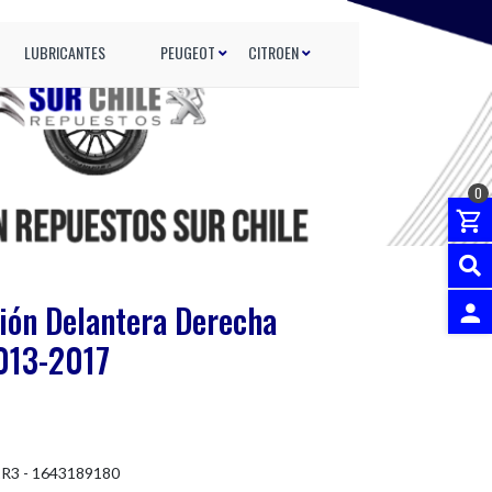
LUBRICANTES
PEUGEOT
CITROEN
0
ión Delantera Derecha
013-2017
INGRES
1R3 - 1643189180