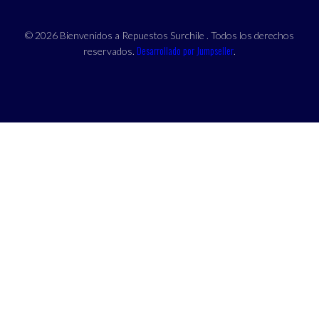
© 2026 Bienvenidos a Repuestos Surchile . Todos los derechos
Desarrollado por Jumpseller
reservados.
.