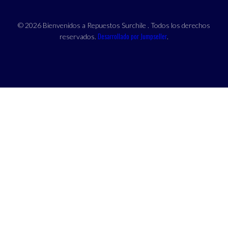
© 2026 Bienvenidos a Repuestos Surchile . Todos los derechos
Desarrollado por Jumpseller
reservados.
.