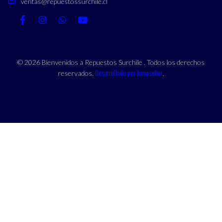
ventas@repuestossurchile.cl
© 2026 Bienvenidos a Repuestos Surchile . Todos los derechos
Desarrollado por Jumpseller
reservados.
.