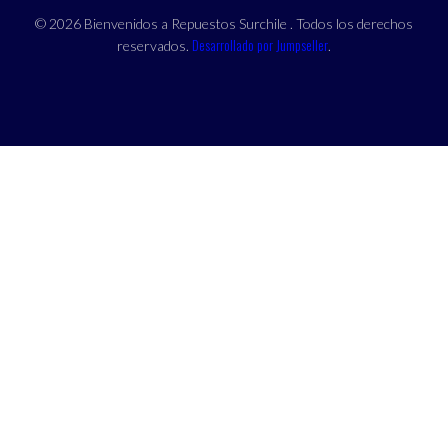
© 2026 Bienvenidos a Repuestos Surchile . Todos los derechos
Desarrollado por Jumpseller
reservados.
.