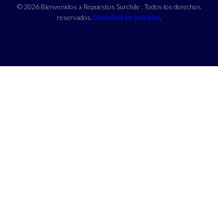
© 2026 Bienvenidos a Repuestos Surchile . Todos los derechos
Desarrollado por Jumpseller
reservados.
.