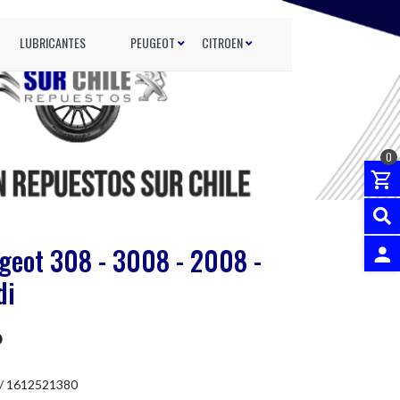
LUBRICANTES
PEUGEOT
CITROEN
0
geot 308 - 3008 - 2008 -
di
INGRES
P
/ 1612521380