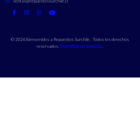
ventas@repuestossurchile.cl
© 2026 Bienvenidos a Repuestos Surchile . Todos los derechos
Desarrollado por Jumpseller
reservados.
.