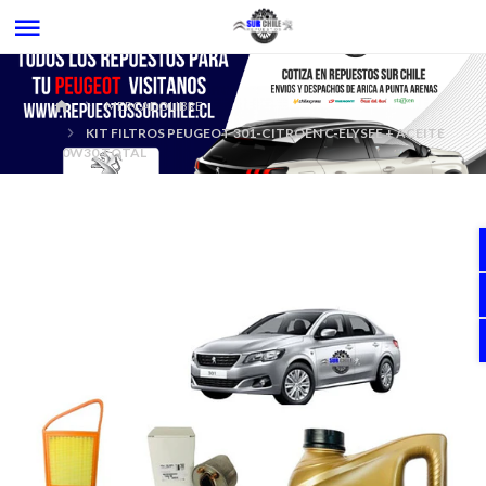
MERCADOLIBRE
KIT FILTROS PEUGEOT 301-CITROEN C-ELYSEE + ACEITE
0W30 TOTAL