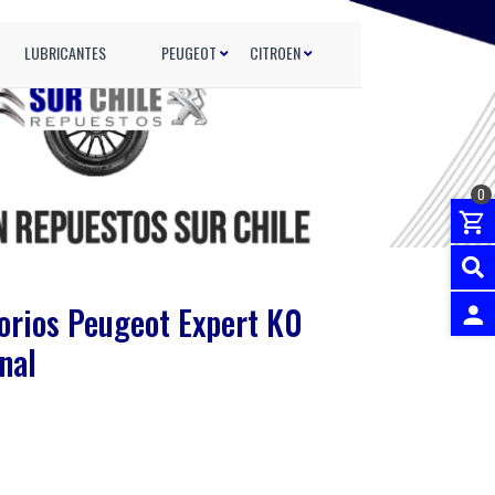
LUBRICANTES
PEUGEOT
CITROEN
0
orios Peugeot Expert K0
nal
INGRES