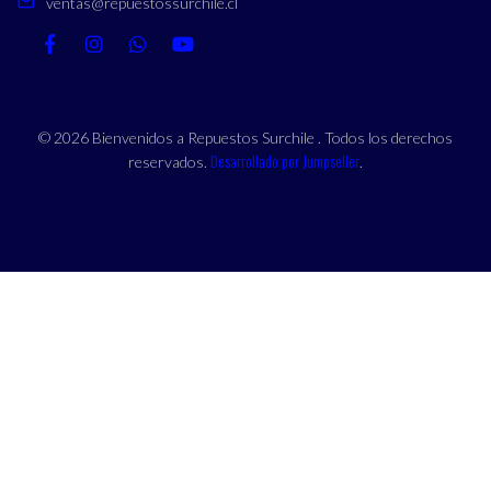
ventas@repuestossurchile.cl
© 2026 Bienvenidos a Repuestos Surchile . Todos los derechos
Desarrollado por Jumpseller
reservados.
.