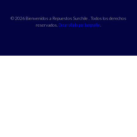
© 2026 Bienvenidos a Repuestos Surchile . Todos los derechos
Desarrollado por Jumpseller
reservados.
.