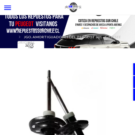
MERCADOLIBRE
JGO. AMORTIGUADORES DEL. PEUGEOT 301 - C-ELYSEE
ORIGINAL