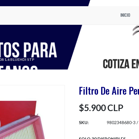
INICIO
8 1.6 BLUEHDI STP
Filtro De Aire P
$5.900 CLP
SKU:
9802348680-3 /
SOLO 30 DISPONIBLES