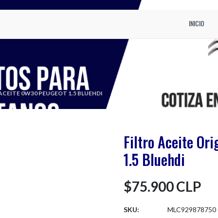
INICIO
ACEITE 0W30 PEUGEOT 1.5 BLUEHDI
Filtro Aceite Or
1.5 Bluehdi
$75.900 CLP
SKU:
MLC929878750 -