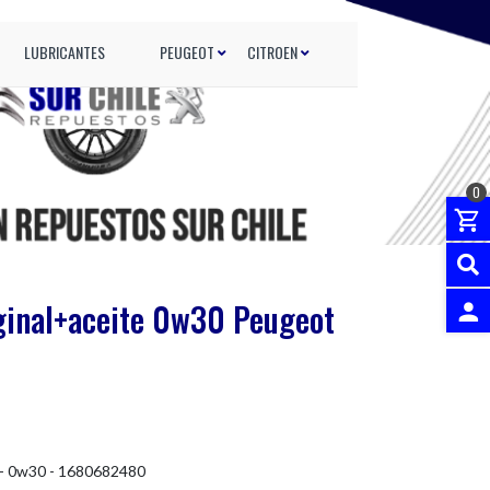
LUBRICANTES
PEUGEOT
CITROEN
0
iginal+aceite 0w30 Peugeot
INGRES
 0w30 - 1680682480