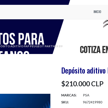
INICIO
ÓSITO ADITIVO FAP PEUGEOT PARTNER B9
Depósito aditivo
$210.000 CLP
MARCAS:
PSA
SKU:
9672419980