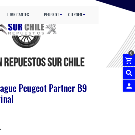
LUBRICANTES
PEUGEOT
CITROEN
0
rague Peugeot Partner B9
inal
INGRES
9