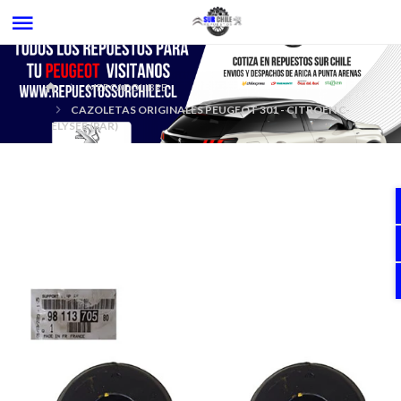
MERCADOLIBRE
CAZOLETAS ORIGINALES PEUGEOT 301 - CITROEN C-
ELYSEE (PAR)