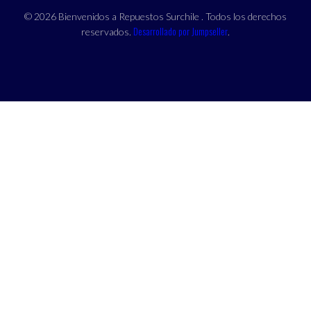
© 2026 Bienvenidos a Repuestos Surchile . Todos los derechos
Desarrollado por Jumpseller
reservados.
.