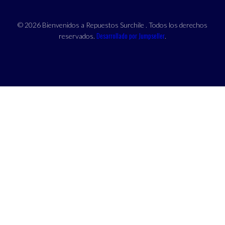
© 2026 Bienvenidos a Repuestos Surchile . Todos los derechos
Desarrollado por Jumpseller
reservados.
.